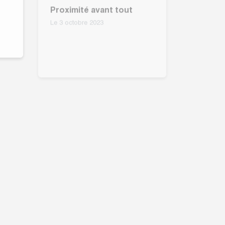
Plan d’actions « hygiène –
sécurité » : visites de
sites avec les