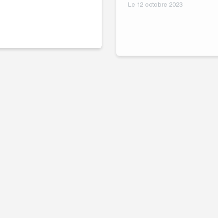
TTER CONTRE LES
RDV de l’emploi
LNERABILITES ET LES
Le 22 septembre 2023
EGALITES