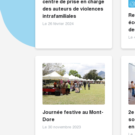
centre de prise en charge
des auteurs de violences
Re
intrafamiliales
éc
Le 26 février 2024
de
Le 
2e
Journée festive au Mont-
so
Dore
en
Le 30 novembre 2023
Le