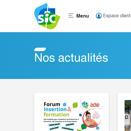
Skip
to
Espace client
Menu
content
Nos actualités