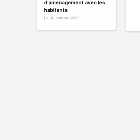
d’aménagement avec les
habitants
Le 30 octobre 2023
INAUGURATION
Le 29 septembre 2023
LU
VU
IN