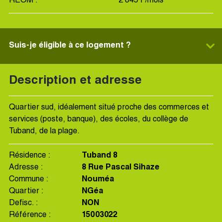
REOM :
2 845 F/mois
Suis-je éligible à ce logement ?
Description et adresse
Quartier sud, idéalement situé proche des commerces et
services (poste, banque), des écoles, du collège de
Tuband, de la plage.
Résidence :
Tuband 8
Adresse :
8 Rue Pascal Sihaze
Commune :
Nouméa
Quartier :
NGéa
Defisc. :
NON
Référence :
15003022