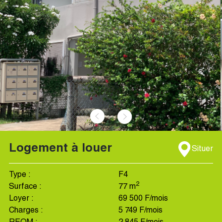
‹
›
Logement à louer
Situer
Type :
F4
2
Surface :
77 m
Loyer :
69 500 F/mois
Charges :
5 749 F/mois