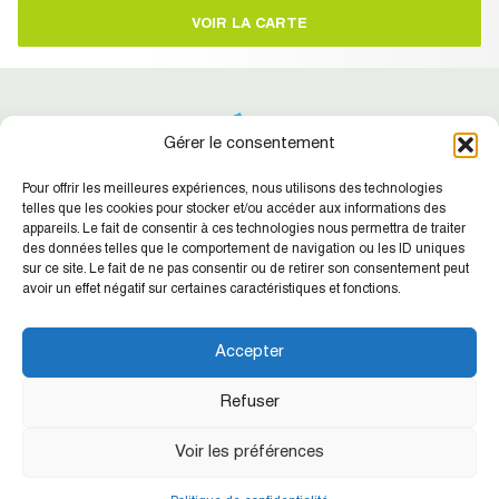
VOIR LA CARTE
Gérer le consentement
Pour offrir les meilleures expériences, nous utilisons des technologies
telles que les cookies pour stocker et/ou accéder aux informations des
appareils. Le fait de consentir à ces technologies nous permettra de traiter
des données telles que le comportement de navigation ou les ID uniques
Suivez-nous !
Retrouvez nos dernières actualités
sur ce site. Le fait de ne pas consentir ou de retirer son consentement peut
avoir un effet négatif sur certaines caractéristiques et fonctions.
SIC NC
Agence de la Place
Accepter
CONTACT
Refuser
Siège de la SIC : 15 rue Guynemer - Quartier Latin - BP412 - 98845
Voir les préférences
Nouméa cedex
Tél. 28 23 16 - Mail :
sic@sic.nc
-
Webmail