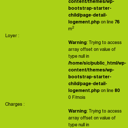
content/themes/wp-
bootstrap-starter-
child/page-detail-
logement.php
on line
76
2
m
Loyer :
Warning
: Trying to access
array offset on value of
type null in
/home/sic/public_html/wp-
content/themes/wp-
bootstrap-starter-
child/page-detail-
logement.php
on line
80
0 F/mois
Charges :
Warning
: Trying to access
array offset on value of
type null in