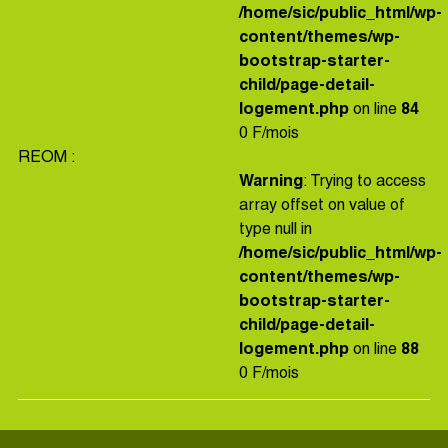
/home/sic/public_html/wp-
content/themes/wp-
bootstrap-starter-
child/page-detail-
logement.php
on line
84
0 F/mois
REOM :
Warning
: Trying to access
array offset on value of
type null in
/home/sic/public_html/wp-
content/themes/wp-
bootstrap-starter-
child/page-detail-
logement.php
on line
88
0 F/mois