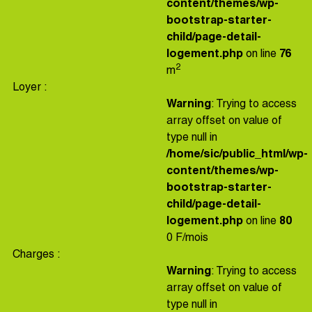
content/themes/wp-
bootstrap-starter-
child/page-detail-
logement.php
on line
76
2
m
Loyer :
Warning
: Trying to access
array offset on value of
type null in
/home/sic/public_html/wp-
content/themes/wp-
bootstrap-starter-
child/page-detail-
logement.php
on line
80
0 F/mois
Charges :
Warning
: Trying to access
array offset on value of
type null in