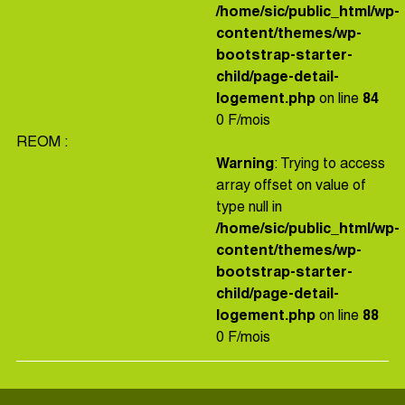
/home/sic/public_html/wp-
content/themes/wp-
bootstrap-starter-
child/page-detail-
logement.php
on line
84
0 F/mois
REOM :
Warning
: Trying to access
array offset on value of
type null in
/home/sic/public_html/wp-
content/themes/wp-
bootstrap-starter-
child/page-detail-
logement.php
on line
88
0 F/mois