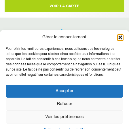
VOIR LA CARTE
Gérer le consentement
Pour offrir les meilleures expériences, nous utilisons des technologies
telles que les cookies pour stocker et/ou accéder aux informations des
appareils. Le fait de consentir à ces technologies nous permettra de traiter
des données telles que le comportement de navigation ou les ID uniques
Suivez-nous !
Retrouvez nos dernières actualités
sur ce site. Le fait de ne pas consentir ou de retirer son consentement peut
avoir un effet négatif sur certaines caractéristiques et fonctions.
SIC NC
Agence de la Place
Accepter
CONTACT
Refuser
Siège de la SIC : 15 rue Guynemer - Quartier Latin - BP412 - 98845
Voir les préférences
Nouméa cedex
Tél. 28 23 16 - Mail :
sic@sic.nc
-
Webmail