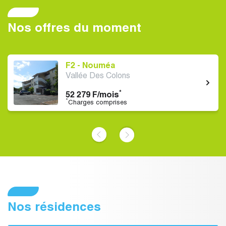
Nos offres du moment
F2 - Nouméa
Vallée Des Colons
*
52 279 F/mois
*
Charges comprises
‹
›
Nos résidences