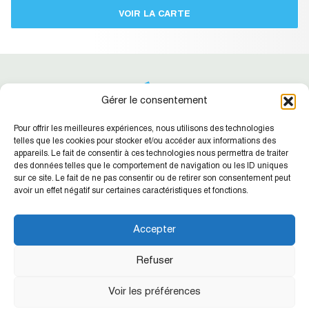
VOIR LA CARTE
Gérer le consentement
Pour offrir les meilleures expériences, nous utilisons des technologies
telles que les cookies pour stocker et/ou accéder aux informations des
appareils. Le fait de consentir à ces technologies nous permettra de traiter
des données telles que le comportement de navigation ou les ID uniques
Suivez-nous !
Retrouvez nos dernières actualités
sur ce site. Le fait de ne pas consentir ou de retirer son consentement peut
avoir un effet négatif sur certaines caractéristiques et fonctions.
SIC NC
Agence de la Place
Accepter
CONTACT
Refuser
Siège de la SIC : 15 rue Guynemer - Quartier Latin - BP412 - 98845
Voir les préférences
Nouméa cedex